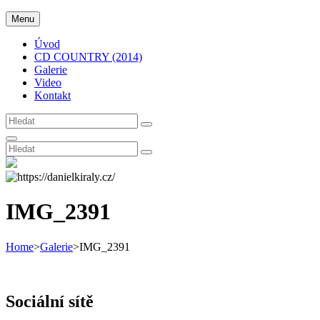
Skip
Daniel Király
Menu
Original Czech Country Music Inspired by Nashville
to
content
Úvod
CD COUNTRY (2014)
Galerie
Video
Kontakt
Search
Search
for:
Search
Search
Search
for:
IMG_2391
Home
>
Galerie
>
IMG_2391
Sociální sítě