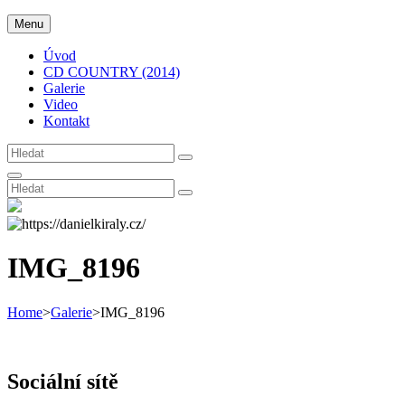
Skip
Daniel Király
Menu
Original Czech Country Music Inspired by Nashville
to
content
Úvod
CD COUNTRY (2014)
Galerie
Video
Kontakt
Search
Search
for:
Search
Search
Search
for:
IMG_8196
Home
>
Galerie
>
IMG_8196
Sociální sítě